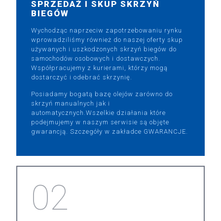
SPRZEDAŻ I SKUP SKRZYŃ
BIEGÓW
Wychodząc naprzeciw zapotrzebowaniu rynku
wprowadziliśmy również do naszej oferty skup
używanych i uszkodzonych skrzyń biegów do
samochodów osobowych i dostawczych.
Współpracujemy z kurierami, którzy mogą
dostarczyć i odebrać skrzynię.
Posiadamy bogatą bazę olejów zarówno do
skrzyń manualnych jak i
automatycznych.Wszelkie działania które
podejmujemy w naszym serwisie są objęte
gwarancją. Szczegóły w zakładce GWARANCJE.
02