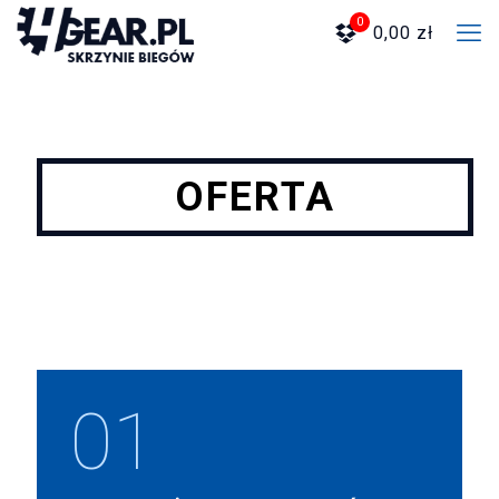
0
0,00 zł
OFERTA
01