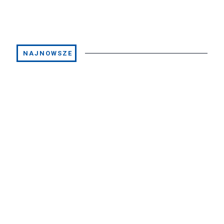
NAJNOWSZE
Skrzynia
biegów
Seat
Skoda
VW
Audi
KDZ
2.0TDI
4×4
2
300,00
zł