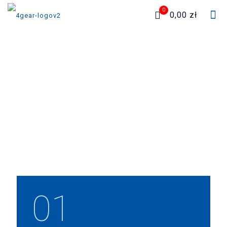
0
0,00 zł
01