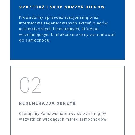
SPRZEDAŻ I SKUP SKRZYŃ BIEGÓW
Prowadzimy sprzedaż stacjonarną oraz
internetową regenerowanych skrzyń biegów
automatycznych i manualnych, które po
wcześniejszym kontakcie możemy zamontować
do samochodu.
02
REGENERACJA SKRZYŃ
Oferujemy Państwu naprawy skrzyń biegów
wszystkich wiodących marek samochodów.