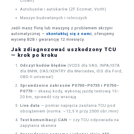
Crown)
Autobusów i autokarów (ZF Ecomat, Voith)
Maszyn budowlanych i rolniczych
Jeśli masz flotę lub maszynę z problemem skrzyni
automatycznej —
skontaktuj się z nami
, oferujemy
wycenę B2B i gwarancję 12 miesięcy.
Jak zdiagnozować uszkodzony TCU
— krok po kroku
Odczyt kodów błędów
(VCDS dla VAG, INPA/ISTA
dla BMW, DAS/XENTRY dla Mercedes, IDS dla Ford,
OBD-II universal)
Sprawdzenie zakresów P0700–P0735 i P0750–
P0770
— skasuj kody, wykonaj jazdę testową 15–
20 km, sprawdź czy wracają
Live data
— pomiar napięcia zasilania TCU pod
obciążeniem (norma: ~12,5 V przy 2000 obr./min)
Test komunikacji CAN
— czy TCU odpowiada na
zapytania skanera