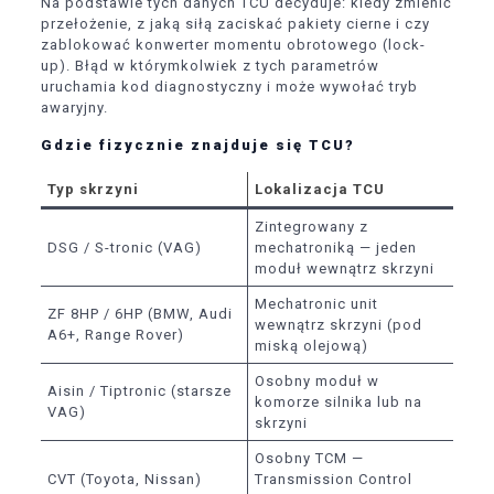
Na podstawie tych danych TCU decyduje: kiedy zmienić
przełożenie, z jaką siłą zaciskać pakiety cierne i czy
zablokować konwerter momentu obrotowego (lock-
up). Błąd w którymkolwiek z tych parametrów
uruchamia kod diagnostyczny i może wywołać tryb
awaryjny.
Gdzie fizycznie znajduje się TCU?
Typ skrzyni
Lokalizacja TCU
Zintegrowany z
DSG / S-tronic (VAG)
mechatroniką — jeden
moduł wewnątrz skrzyni
Mechatronic unit
ZF 8HP / 6HP (BMW, Audi
wewnątrz skrzyni (pod
A6+, Range Rover)
miską olejową)
Osobny moduł w
Aisin / Tiptronic (starsze
komorze silnika lub na
VAG)
skrzyni
Osobny TCM —
CVT (Toyota, Nissan)
Transmission Control