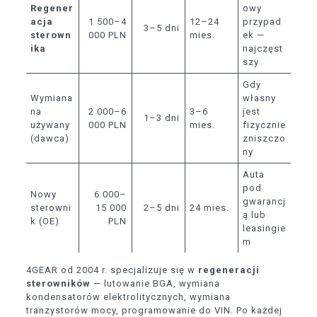
Regener
owy
acja
1 500–4
12–24
przypad
3–5 dni
sterown
000 PLN
mies.
ek —
ika
najczęst
szy
Gdy
Wymiana
własny
na
2 000–6
3–6
jest
1–3 dni
używany
000 PLN
mies.
fizycznie
(dawca)
zniszczo
ny
Auta
pod
Nowy
6 000–
gwarancj
sterowni
15 000
2–5 dni
24 mies.
ą lub
k (OE)
PLN
leasingie
m
4GEAR od 2004 r. specjalizuje się w
regeneracji
sterowników
— lutowanie BGA, wymiana
kondensatorów elektrolitycznych, wymiana
tranzystorów mocy, programowanie do VIN. Po każdej