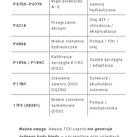
Błąd solenoidu
P0750–P0770
zawory
A–E
hydrauliczne
Olej ATF /
Przegrzanie
P0218
chłodnica /
skrzyni
eksploatacja
Niskie ciśnienie
Pompa / filtr /
P0868
hydrauliczne
olej
Kalibracja
Zużyte sprzęgła
P189A / P189C
sprzęgła K1/K2
/ adaptacja
(DSG)
Ciśnienie
Solenoid /
P17BF
zaworu (DSG
akumulator
DQ200)
ciśnienia
Niskie ciśnienie
Pompa /
17F5 (08381)
systemowe
mechatronika
(DSG)
Ważna uwaga
: Awaria TCU często
nie generuje
żadnego kodu błędu
— szczególnie przy usterkach