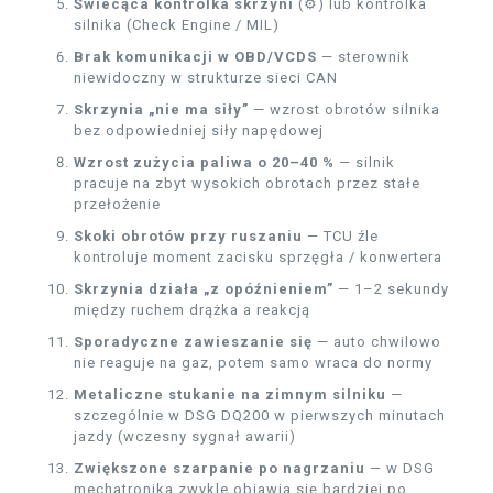
Świecąca kontrolka skrzyni
(⚙️) lub kontrolka
silnika (Check Engine / MIL)
Brak komunikacji w OBD/VCDS
— sterownik
niewidoczny w strukturze sieci CAN
Skrzynia „nie ma siły”
— wzrost obrotów silnika
bez odpowiedniej siły napędowej
Wzrost zużycia paliwa o 20–40 %
— silnik
pracuje na zbyt wysokich obrotach przez stałe
przełożenie
Skoki obrotów przy ruszaniu
— TCU źle
kontroluje moment zacisku sprzęgła / konwertera
Skrzynia działa „z opóźnieniem”
— 1–2 sekundy
między ruchem drążka a reakcją
Sporadyczne zawieszanie się
— auto chwilowo
nie reaguje na gaz, potem samo wraca do normy
Metaliczne stukanie na zimnym silniku
—
szczególnie w DSG DQ200 w pierwszych minutach
jazdy (wczesny sygnał awarii)
Zwiększone szarpanie po nagrzaniu
— w DSG
mechatronika zwykle objawia się bardziej po