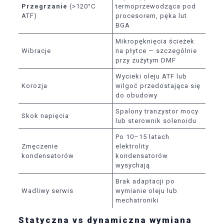
Przegrzanie
(>120°C
termoprzewodząca pod
ATF)
procesorem, pęka lut
BGA
Mikropęknięcia ścieżek
Wibracje
na płytce — szczególnie
przy zużytym DMF
Wycieki oleju ATF lub
Korozja
wilgoć przedostająca się
do obudowy
Spalony tranzystor mocy
Skok napięcia
lub sterownik solenoidu
Po 10–15 latach
Zmęczenie
elektrolity
kondensatorów
kondensatorów
wysychają
Brak adaptacji po
Wadliwy serwis
wymianie oleju lub
mechatroniki
Statyczna vs dynamiczna wymiana