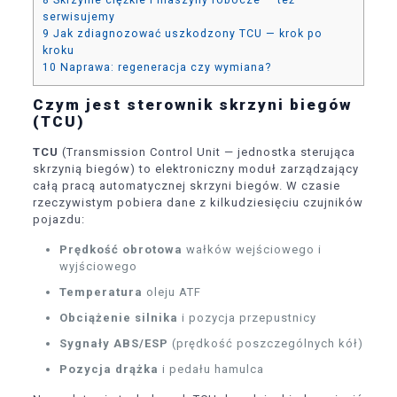
8
Skrzynie ciężkie i maszyny robocze — też
serwisujemy
9
Jak zdiagnozować uszkodzony TCU — krok po
kroku
10
Naprawa: regeneracja czy wymiana?
Czym jest sterownik skrzyni biegów
(TCU)
TCU
(Transmission Control Unit — jednostka sterująca
skrzynią biegów) to elektroniczny moduł zarządzający
całą pracą automatycznej skrzyni biegów. W czasie
rzeczywistym pobiera dane z kilkudziesięciu czujników
pojazdu:
Prędkość obrotowa
wałków wejściowego i
wyjściowego
Temperatura
oleju ATF
Obciążenie silnika
i pozycja przepustnicy
Sygnały ABS/ESP
(prędkość poszczególnych kół)
Pozycja drążka
i pedału hamulca