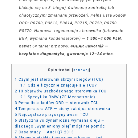
blokuje się na 3. biegu), świecącą kontrolką lub
chaotycznymi zmianami przełożeń. Pełna lista kodów
OBD: P0700, P0613, P0614, P0715, P0720, P0750–
P0770. Naprawa: regeneracja sterownika (lutowanie
BGA, wymiana kondensatorów) —
1 500–4 000 PLN
,
nawet 5× taniej niż nowy.
4GEAR Jawornik —
bezpłatna diagnostyka, gwarancja 12–24 mies.
Spis treści
[
schowaj
]
1
Czym jest sterownik skrzyni biegów (TCU)
1.1
Gdzie fizycznie znajduje się TCU?
2
13 objawów uszkodzonego sterownika TCU
2.1
Specyfika BMW (ZF Mechatronic)
3
Pełna lista kodów OBD — sterownik TCU
4
Temperatura ATF — cichy zabójca sterownika
5
Najczęstsze przyczyny awarii TCU
6
Statyczna vs dynamiczna wymiana oleju —
dlaczego „wymieniony olej” mógł nie pomóc
7
Case study — Audi Q7 2018