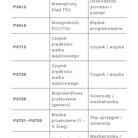
Uszkodzony
Wewnętrzny
P0613
procesor /
błąd TCU
pamięć
Niezgodność
Błędne
P0614
ECU/TCU
programowanie
Czujnik
prędkości
P0715
Czujnik / wiązka
wałka
wejściowego
Czujnik
prędkości
P0720
Czujnik / wiązka
wałka
wyjściowego
Nieprawidłowe
Solenoidy /
P0730
przełożenie
mechatronika
(generic)
Błędne
Slip sprzęgieł /
P0731–P0735
przełożenie (1.–
solenoidy
5. bieg)
Mechatronika /