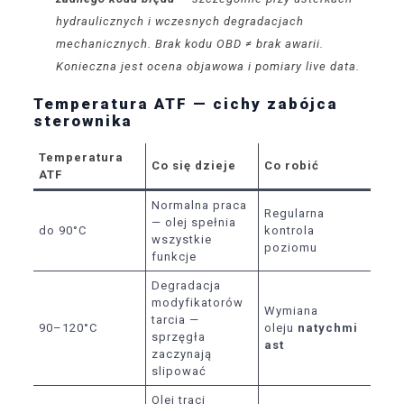
hydraulicznych i wczesnych degradacjach
mechanicznych. Brak kodu OBD ≠ brak awarii.
Konieczna jest ocena objawowa i pomiary live data.
Temperatura ATF — cichy zabójca
sterownika
Temperatura
Co się dzieje
Co robić
ATF
Normalna praca
Regularna
— olej spełnia
do 90°C
kontrola
wszystkie
poziomu
funkcje
Degradacja
modyfikatorów
Wymiana
tarcia —
90–120°C
oleju
natychmi
sprzęgła
ast
zaczynają
slipować
Olej traci