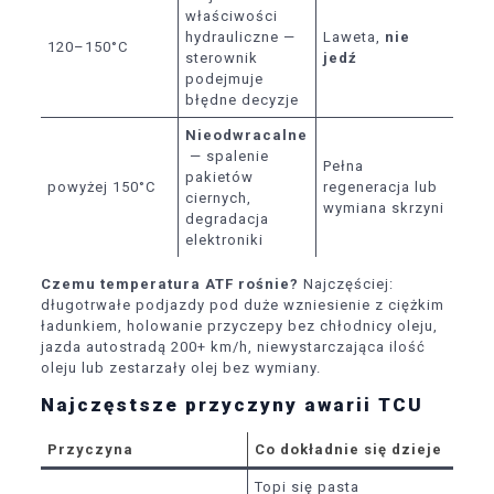
właściwości
hydrauliczne —
Laweta,
nie
120–150°C
sterownik
jedź
podejmuje
błędne decyzje
Nieodwracalne
— spalenie
Pełna
pakietów
powyżej 150°C
regeneracja lub
ciernych,
wymiana skrzyni
degradacja
elektroniki
Czemu temperatura ATF rośnie?
Najczęściej:
długotrwałe podjazdy pod duże wzniesienie z ciężkim
ładunkiem, holowanie przyczepy bez chłodnicy oleju,
jazda autostradą 200+ km/h, niewystarczająca ilość
oleju lub zestarzały olej bez wymiany.
Najczęstsze przyczyny awarii TCU
Przyczyna
Co dokładnie się dzieje
Topi się pasta