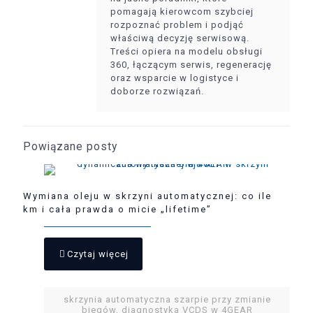
pomagają kierowcom szybciej
rozpoznać problem i podjąć
właściwą decyzję serwisową.
Treści opiera na modelu obsługi
360, łączącym serwis, regenerację
oraz wsparcie w logistyce i
doborze rozwiązań.
Powiązane posty
Wymiana oleju w skrzyni automatycznej: co ile
km i cała prawda o micie „lifetime”
Czytaj więcej
skrzynia automatyczna szarpie przy zmianie
biegów, diagnostyka VCDS w 4GEAR