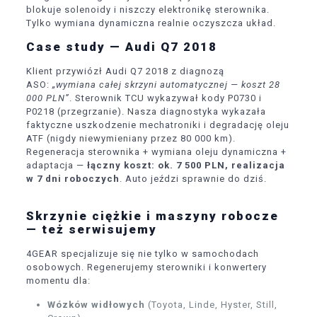
blokuje solenoidy i niszczy elektronikę sterownika.
Tylko wymiana dynamiczna realnie oczyszcza układ.
Case study — Audi Q7 2018
Klient przywiózł Audi Q7 2018 z diagnozą
ASO:
„wymiana całej skrzyni automatycznej — koszt 28
000 PLN”
. Sterownik TCU wykazywał kody P0730 i
P0218 (przegrzanie). Nasza diagnostyka wykazała
faktyczne uszkodzenie mechatroniki i degradację oleju
ATF (nigdy niewymieniany przez 80 000 km).
Regeneracja sterownika + wymiana oleju dynamiczna +
adaptacja —
łączny koszt: ok. 7 500 PLN, realizacja
w 7 dni roboczych
. Auto jeździ sprawnie do dziś.
Skrzynie ciężkie i maszyny robocze
— też serwisujemy
4GEAR specjalizuje się nie tylko w samochodach
osobowych. Regenerujemy sterowniki i konwertery
momentu dla:
Wózków widłowych
(Toyota, Linde, Hyster, Still,