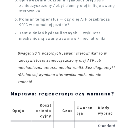
Sprawdzenie poziomu i jakości oleju ATF
—
zanieczyszczony / zbyt ciemny olej imituje awarię
sterownika
Pomiar temperatur
— czy olej ATF przekracza
90°C w normalnej jeździe?
Test ciśnień hydraulicznych
— wyklucza
mechaniczną awarię zaworów / mechatroniki
Uwaga
: 30 % pozornych „awarii sterownika” to w
rzeczywistości zanieczyszczony olej ATF lub
mechaniczna usterka mechatroniki. Bez diagnostyki
różnicowej wymiana sterownika może nic nie
zmienić.
Naprawa: regeneracja czy wymiana?
Koszt
Gwaran
Kiedy
Opcja
orienta
Czas
cja
wybrać
cyjny
Standard