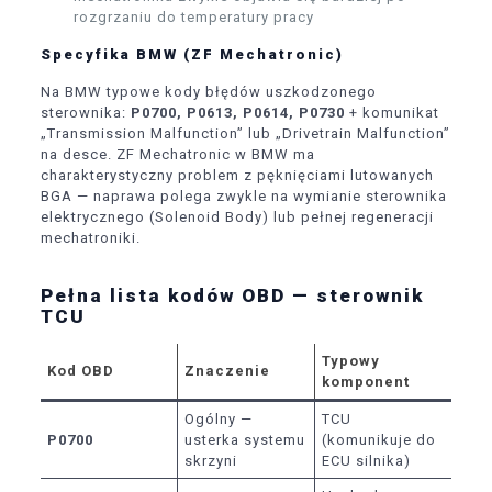
rozgrzaniu do temperatury pracy
Specyfika BMW (ZF Mechatronic)
Na BMW typowe kody błędów uszkodzonego
sterownika:
P0700, P0613, P0614, P0730
+ komunikat
„Transmission Malfunction” lub „Drivetrain Malfunction”
na desce. ZF Mechatronic w BMW ma
charakterystyczny problem z pęknięciami lutowanych
BGA — naprawa polega zwykle na wymianie sterownika
elektrycznego (Solenoid Body) lub pełnej regeneracji
mechatroniki.
Pełna lista kodów OBD — sterownik
TCU
Typowy
Kod OBD
Znaczenie
komponent
Ogólny —
TCU
P0700
usterka systemu
(komunikuje do
skrzyni
ECU silnika)