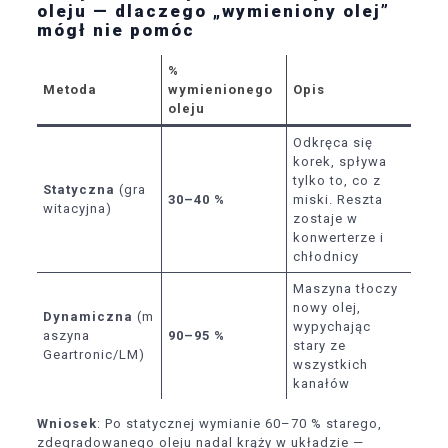
oleju — dlaczego „wymieniony olej”
mógł nie pomóc
%
Metoda
wymienionego
Opis
oleju
Odkręca się
korek, spływa
tylko to, co z
Statyczna
(gra
30–40 %
miski. Reszta
witacyjna)
zostaje w
konwerterze i
chłodnicy
Maszyna tłoczy
nowy olej,
Dynamiczna
(m
wypychając
aszyna
90–95 %
stary ze
Geartronic/LM)
wszystkich
kanałów
Wniosek
: Po statycznej wymianie 60–70 % starego,
zdegradowanego oleju nadal krąży w układzie —